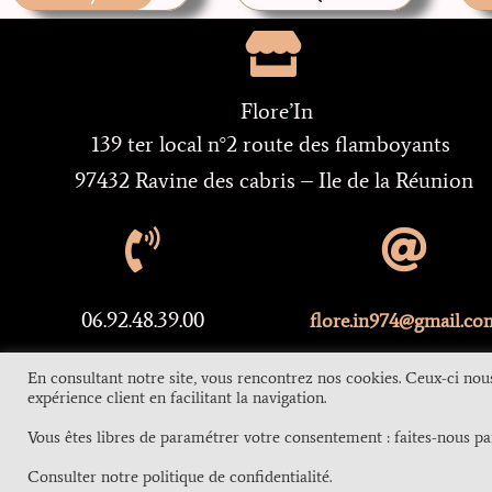
Flore’In
139 ter local n°2 route des flamboyants
97432 Ravine des cabris – Ile de la Réunion
06.92.48.39.00
flore.in974@gmail.co
02.62.42.31.26
En consultant notre site, vous rencontrez nos cookies. Ceux-ci nou
expérience client en facilitant la navigation.
Contact
Mention
Vous êtes libres de paramétrer votre consentement : faites-nous pa
E-MCOI
©2022
tous
Consulter notre politique de confidentialité.