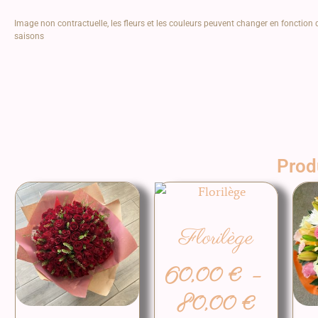
Image non contractuelle, les fleurs et les couleurs peuvent changer en fonction 
saisons
Produ
Florilège
60,00
€
–
80,00
€