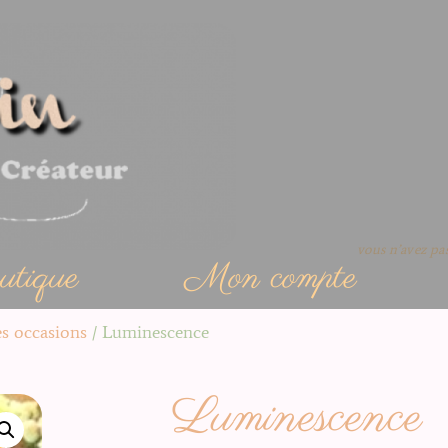
vous n’avez p
tique
Mon compte
es occasions
/ Luminescence
Luminescence