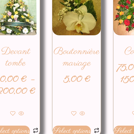
Devant
Boutonnière
Co
tombe
mariage
75,
0,00
€
–
5,00
€
15
200,00
€
ect options
Select options
Select 