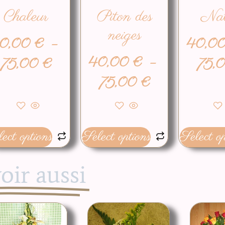
Chaleur
Piton des
Nat
neiges
0,00
€
–
40,0
40,00
€
–
75,00
€
75,
75,00
€
ect options
Select options
Select op
oir aussi