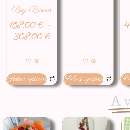
Big Bisous
158,00
€
–
4
308,00
€
Select options
Select options
Sel
A v