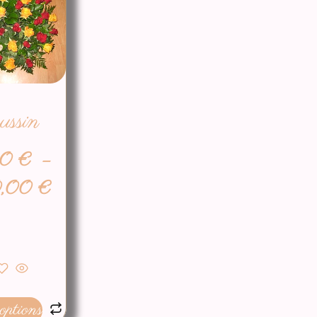
ussin
00
€
–
0,00
€
options