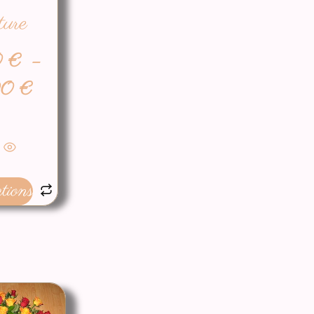
ure
0
€
–
00
€
tions