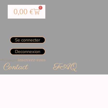
0
0,00
€
Se connecter
Deconnexion
inscrivez-vous
as de compte
Contact
FAQ