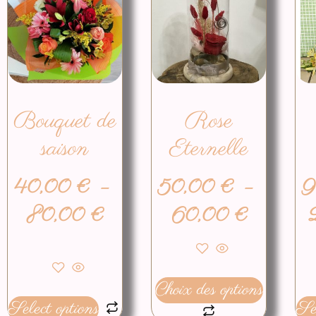
Bouquet de
Rose
saison
Eternelle
40,00
€
–
50,00
€
–
9
80,00
€
60,00
€
Choix des options
Select options
Sel