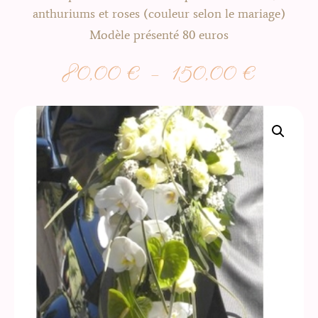
anthuriums et roses (couleur selon le mariage)
Modèle présenté 80 euros
80,00
€
–
150,00
€