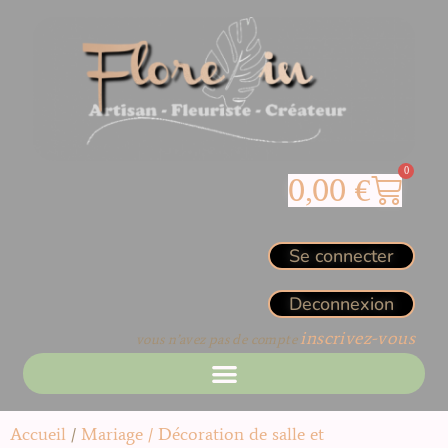
0
0,00
€
Se connecter
Deconnexion
inscrivez-vous
vous n’avez pas de compte
Accueil
/
Mariage / Décoration de salle et