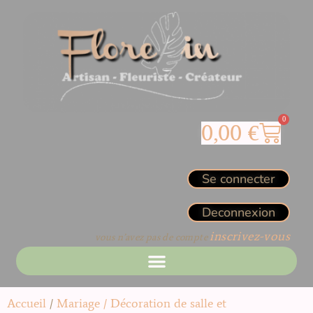
0
0,00
€
Se connecter
Deconnexion
inscrivez-vous
vous n’avez pas de compte
Accueil
/
Mariage / Décoration de salle et