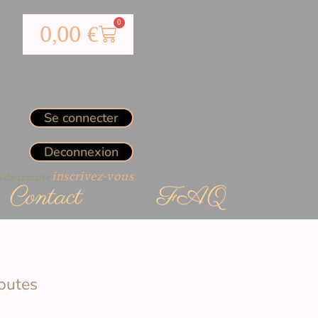
0
0,00
€
Se connecter
Deconnexion
inscrivez-vous
as de compte
Contact
FAQ
toutes