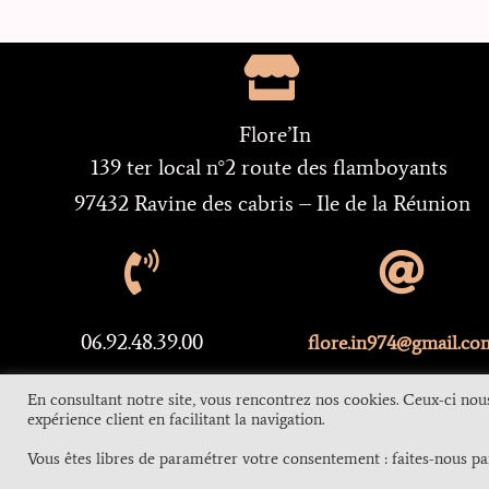
Flore’In
139 ter local n°2 route des flamboyants
97432 Ravine des cabris – Ile de la Réunion
06.92.48.39.00
flore.in974@gmail.co
02.62.42.31.26
En consultant notre site, vous rencontrez nos cookies. Ceux-ci nou
expérience client en facilitant la navigation.
Contact
Mention
Vous êtes libres de paramétrer votre consentement : faites-nous pa