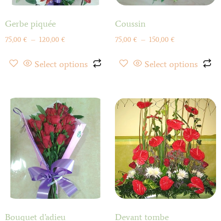
Gerbe piquée
Coussin
75,00
€
–
120,00
€
75,00
€
–
150,00
€
Select options
Select options
Bouquet d’adieu
Devant tombe