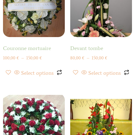
Couronne mortuaire
Devant tombe
100,00
€
–
150,00
€
80,00
€
–
150,00
€
Select options
Select options