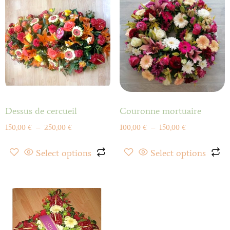
Dessus de cercueil
Couronne mortuaire
150,00
€
–
250,00
€
100,00
€
–
150,00
€
Select options
Select options