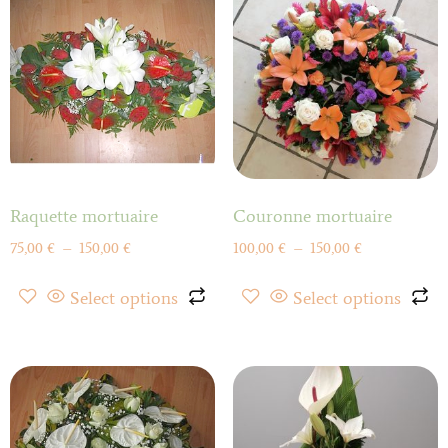
Raquette mortuaire
Couronne mortuaire
75,00
€
–
150,00
€
100,00
€
–
150,00
€
Select options
Select options