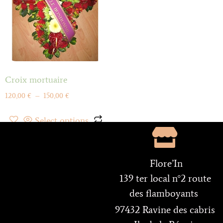
Croix mortuaire
120,00
€
–
150,00
€
Select options
Flore’In
139 ter local n°2 route
des flamboyants
97432 Ravine des cabris