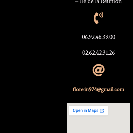
– Ile de la Réunion
06.92.48.39.00
02.62.42.31.26
flore.in974@gmail.com