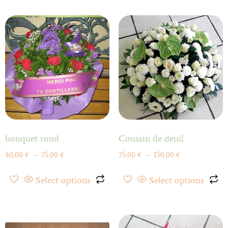
bouquet rond
Coussin de deuil
40,00
€
–
75,00
€
75,00
€
–
150,00
€
Select options
Select options