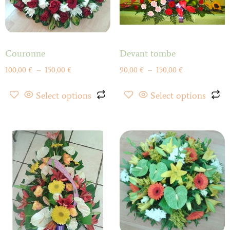
Couronne
Devant tombe
100,00
€
–
150,00
€
90,00
€
–
150,00
€
Select options
Select options