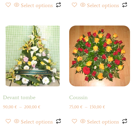
Select options
Select options
Devant tombe
Coussin
90,00
€
–
200,00
€
75,00
€
–
150,00
€
Select options
Select options