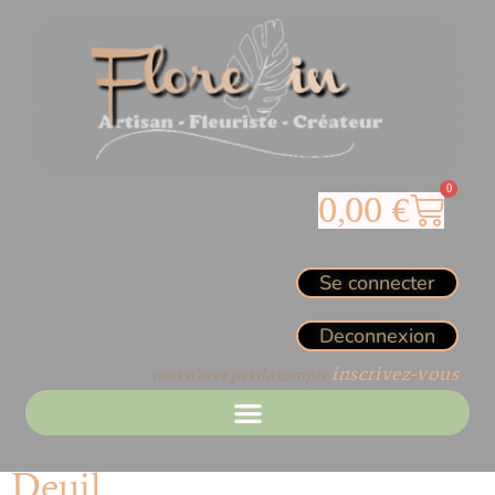
0
0,00
€
Se connecter
Deconnexion
inscrivez-vous
vous n’avez pas de compte
Deuil