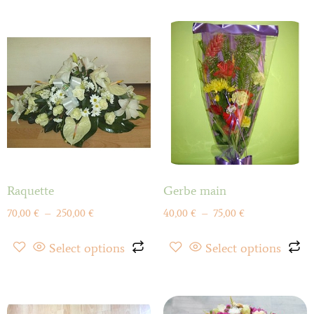
Raquette
Gerbe main
70,00
€
–
250,00
€
40,00
€
–
75,00
€
Select options
Select options