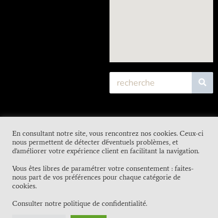
En consultant notre site, vous rencontrez nos cookies. Ceux-ci
nous permettent de détecter d'éventuels problèmes, et
d'améliorer votre expérience client en facilitant la navigation.
Vous êtes libres de paramétrer votre consentement : faites-
nous part de vos préférences pour chaque catégorie de
cookies.
Consulter notre politique de confidentialité.
Contact
Mentions Légales
RGPD
CGV
FAQS