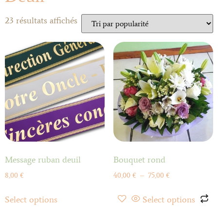
23 résultats affichés
Message ruban deuil
Bouquet rond
8,00
€
40,00
€
–
75,00
€
Select options
Select options