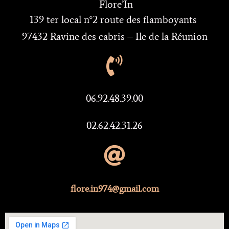
Flore’In
139 ter local n°2 route des flamboyants
97432 Ravine des cabris – Ile de la Réunion
06.92.48.39.00
02.62.42.31.26
flore.in974@gmail.com