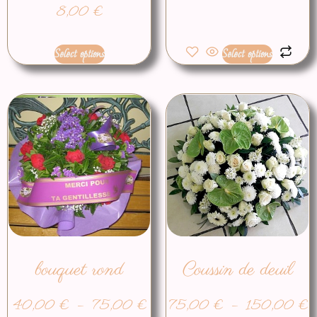
8,00
€
Select options
Select options
bouquet rond
Coussin de deuil
40,00
€
–
75,00
€
75,00
€
–
150,00
€