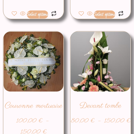
Select options
Select options
Couronne mortuaire
Devant tombe
100,00
€
–
80,00
€
–
150,00
€
150,00
€