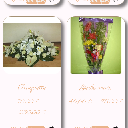
Select options
Select options
Raquette
Gerbe main
70,00
€
–
40,00
€
–
75,00
€
250,00
€