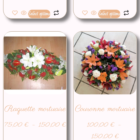
Select options
Select options
Raquette mortuaire
Couronne mortuaire
75,00
€
–
150,00
€
100,00
€
–
150,00
€