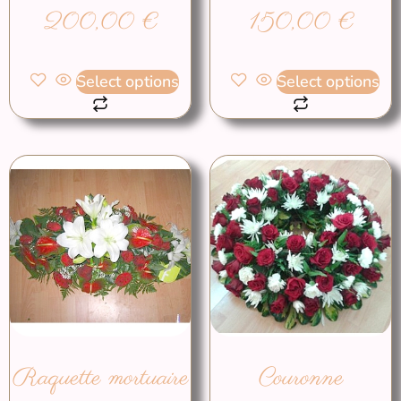
200,00
€
150,00
€
Select options
Select options
Raquette mortuaire
Couronne