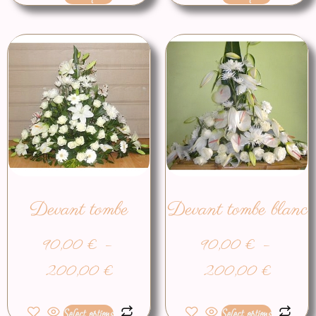
Devant tombe
Devant tombe blanc
90,00
€
–
90,00
€
–
200,00
€
200,00
€
Select options
Select options