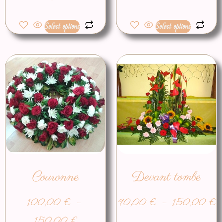
Select options
Select options
Couronne
Devant tombe
100,00
€
–
90,00
€
–
150,00
€
150,00
€