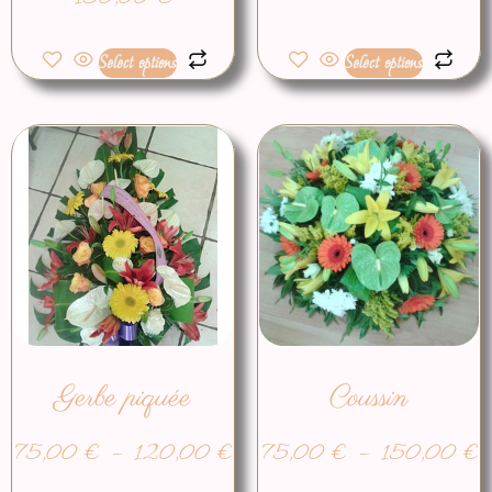
Select options
Select options
Gerbe piquée
Coussin
75,00
€
–
120,00
€
75,00
€
–
150,00
€