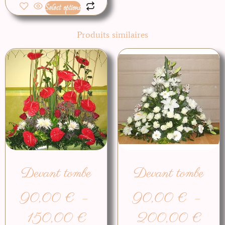
Select options
Produits similaires
Devant tombe
Devant tombe
90,00
€
–
90,00
€
–
150,00
€
200,00
€