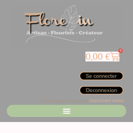
0
0,00
€
Se connecter
Deconnexion
inscrivez-vous
vous n’avez pas de compte