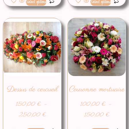
Select options
Select options
Dessus de cercueil
Couronne mortuaire
150,00
€
–
100,00
€
–
250,00
€
150,00
€