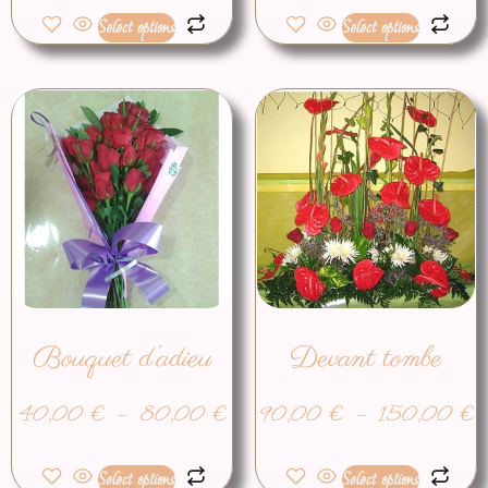
Select options
Select options
Bouquet d’adieu
Devant tombe
40,00
€
–
80,00
€
90,00
€
–
150,00
€
Select options
Select options