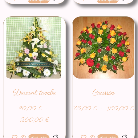
Devant tombe
Coussin
90,00
€
–
75,00
€
–
150,00
€
200,00
€