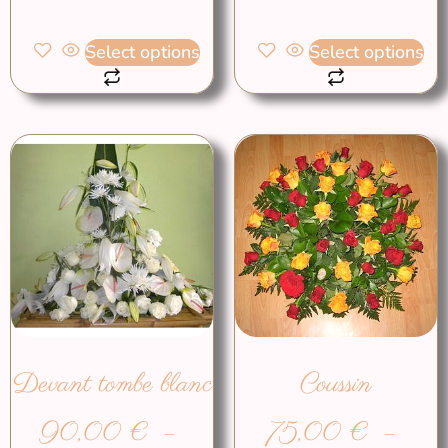
Select options
Select options
Devant tombe blanc
Coussin
90,00
€
–
75,00
€
–